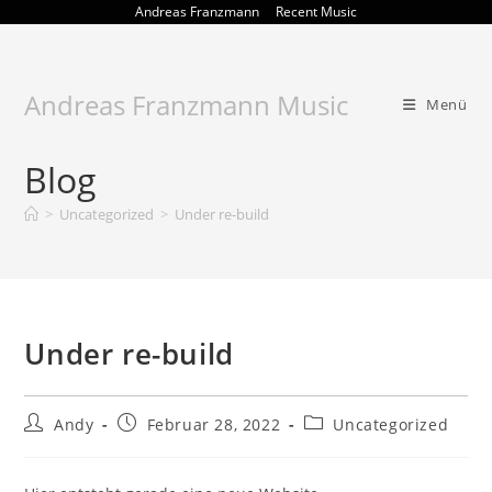
Zum
Andreas Franzmann
Recent Music
Inhalt
springen
Andreas Franzmann Music
Menü
Blog
>
Uncategorized
>
Under re-build
Under re-build
Beitrags-
Beitrag
Beitrags-
Andy
Februar 28, 2022
Uncategorized
Autor:
veröffentlicht:
Kategorie: